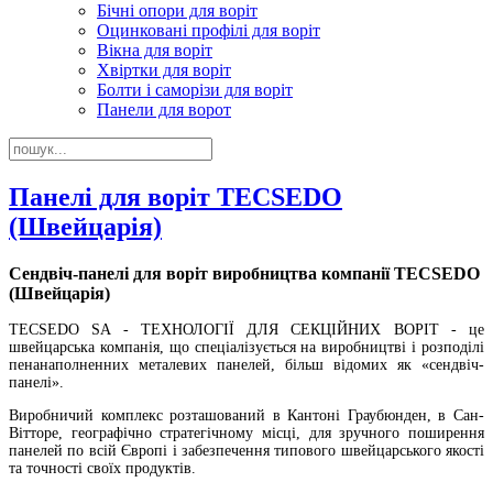
Бічні опори для воріт
Оцинковані профілі для воріт
Вікна для воріт
Хвіртки для воріт
Болти і саморізи для воріт
Панели для ворот
Панелі для воріт TECSEDO
(Швейцарія)
Сендвіч-панелі для воріт виробництва компанії TECSEDO
(Швейцарія)
TECSEDO SA - ТЕХНОЛОГІЇ ДЛЯ СЕКЦІЙНИХ ВОРІТ - це
швейцарська компанія, що спеціалізується на виробництві і розподілі
пенанаполненних металевих панелей, більш відомих як «сендвіч-
панелі».
Виробничий комплекс розташований в Кантоні Граубюнден, в Сан-
Вітторе, географічно стратегічному місці, для зручного поширення
панелей по всій Європі і забезпечення типового швейцарського якості
та точності своїх продуктів.