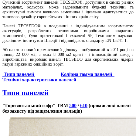
Сучасний асортимент панелей TECSEDO®, доступних в самих різних
матеріалах, кольорах, може задовольнити будь-які технічні та
архітектурні вимоги кожного замовника і ідеально адаптуватися до
типового дизайну європейських і інших країн світу.
Панелі TECSEDO® в поєднанні з індивідуальним асортиментом
аксесуарів, розроблених основними виробниками апаратних
компонентів, були протестовані і схвалені SP, Технічним науково-
дослідним інститутом Швеції і відповідають стандарту EN 13241-1.
Абсолютно новий промисловий ділянку - побудований в 2011 році на
площі 22 000 м2, з яких 8 000 м2 криті - і інноваційний завод з
виробництва, виробляє панелі TECSEDO для європейських лідерів
галузі гаражних секційних воріт.
Типи панелей
Колірна гамма панелей
Технічні характеристики панелей
Типи панелей
"Горизонтальний гофр" TBM
500
/
610
(промислові панелі
без захисту від защемлення пальців)