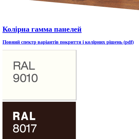
Колірна гамма панелей
Повний спектр варіантів покриття і колірних рішень (pdf)