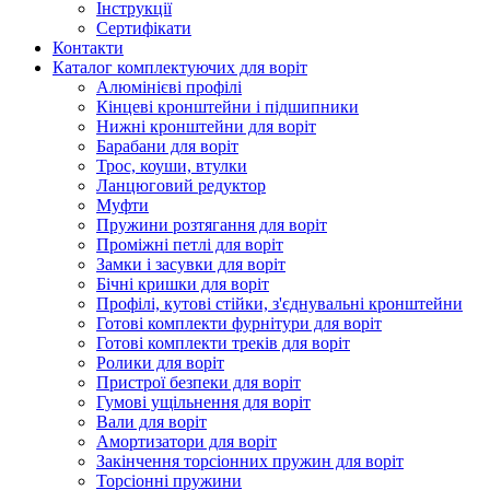
Інструкції
Сертифікати
Контакти
Каталог комплектуючих для воріт
Алюмінієві профілі
Кінцеві кронштейни і підшипники
Нижні кронштейни для воріт
Барабани для воріт
Трос, коуши, втулки
Ланцюговий редуктор
Муфти
Пружини розтягання для воріт
Проміжні петлі для воріт
Замки і засувки для воріт
Бічні кришки для воріт
Профілі, кутові стійки, з'єднувальні кронштейни
Готові комплекти фурнітури для воріт
Готові комплекти треків для воріт
Ролики для воріт
Пристрої безпеки для воріт
Гумові ущільнення для воріт
Вали для воріт
Амортизатори для воріт
Закінчення торсіонних пружин для воріт
Торсіонні пружини