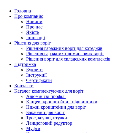
Головна
Про компанію
Новини
Про нас
Якість
Інновації
Рішення для воріт
Рішення гаражних воріт для котеджів
Рішення гаражних промислових воріт
Рішення воріт для складських комплексів
Підтримка
Буклети
Інструкції
Сертифікати
Контакти
Каталог комплектуючих для воріт
Алюмінієві профілі
Кінцеві кронштейни і підшипники
Нижні кронштейни для воріт
Барабани для воріт
Трос, коуши, втулки
Ланцюговий редуктор
Муфти