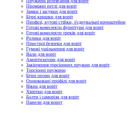
Пружини розтягання для воріт
Проміжні петлі для воріт
Замки і засувки для воріт
Бічні кришки для воріт
Профілі, кутові стійки, з'єднувальні кронштейни
Готові комплекти фурнітури для воріт
Готові комплекти треків для воріт
Ролики для воріт
Пристрої безпеки для воріт
Гумові ущільнення для воріт
Вали для воріт
Амортизатори для воріт
Закінчення торсіонних пружин для воріт
Торсіонні пружини
Бічні опори для воріт
Оцинковані профілі для воріт
Вікна для воріт
Хвіртки для воріт
Болти і саморізи для воріт
Панели для ворот