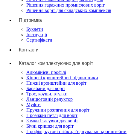
Рішення гаражних промислових воріт
Рішення воріт для складських комплексів
Підтримка
Буклети
Інструкції
Сертифікати
Контакти
Каталог комплектуючих для воріт
Алюмінієві профілі
Кінцеві кронштейни і підшипники
Нижні кронштейни для воріт
Барабани для воріт
Трос, коуши, втулки
Ланцюговий редуктор
Муфти
Пружини розтягання для воріт
Проміжні петлі для воріт
Замки і засувки для воріт
Бічні кришки для воріт
Профілі, кутові стійки, з'єднувальні кронштейни