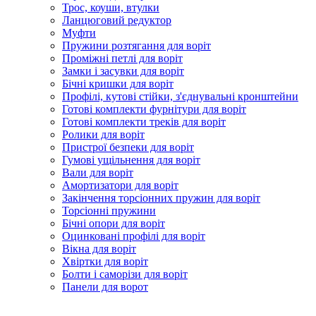
Трос, коуши, втулки
Ланцюговий редуктор
Муфти
Пружини розтягання для воріт
Проміжні петлі для воріт
Замки і засувки для воріт
Бічні кришки для воріт
Профілі, кутові стійки, з'єднувальні кронштейни
Готові комплекти фурнітури для воріт
Готові комплекти треків для воріт
Ролики для воріт
Пристрої безпеки для воріт
Гумові ущільнення для воріт
Вали для воріт
Амортизатори для воріт
Закінчення торсіонних пружин для воріт
Торсіонні пружини
Бічні опори для воріт
Оцинковані профілі для воріт
Вікна для воріт
Хвіртки для воріт
Болти і саморізи для воріт
Панели для ворот