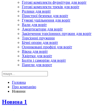
Готові комплекти фурнітури для воріт
Готові комплекти треків для воріт
Ролики для воріт
Пристрої безпеки для воріт
Гумові ущільнення для воріт
Вали для воріт
Амортизатори для воріт
Закінчення торсіонних пружин для воріт
Торсіонні пружини
Бічні опори для воріт
Оцинковані профілі для воріт
Вікна для воріт
Хвіртки для воріт
Болти і саморізи для воріт
Панели для ворот
Головна
Про компанію
Новини
Новина 1