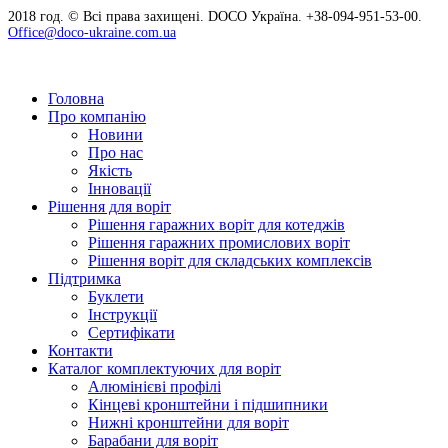
2018 год. © Всі права захищені. DOCO Україна. +38-094-951-53-00.
Office@doco-ukraine.com.ua
Головна
Про компанію
Новини
Про нас
Якість
Інновації
Рішення для воріт
Рішення гаражних воріт для котеджів
Рішення гаражних промислових воріт
Рішення воріт для складських комплексів
Підтримка
Буклети
Інструкції
Сертифікати
Контакти
Каталог комплектуючих для воріт
Алюмінієві профілі
Кінцеві кронштейни і підшипники
Нижні кронштейни для воріт
Барабани для воріт