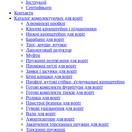
Інструкції
Сертифікати
Контакти
Каталог комплектуючих для воріт
Алюмінієві профілі
Кінцеві кронштейни і підшипники
Нижні кронштейни для воріт
Барабани для воріт
Трос, коуши, втулки
Ланцюговий редуктор
Муфти
Пружини розтягання для воріт
Проміжні петлі для воріт
Замки і засувки для воріт
Бічні кришки для воріт
Профілі, кутові стійки, з'єднувальні кронштейни
Готові комплекти фурнітури для воріт
Готові комплекти треків для воріт
Ролики для воріт
Пристрої безпеки для воріт
Гумові ущільнення для воріт
Вали для воріт
Амортизатори для воріт
Закінчення торсіонних пружин для воріт
Торсіонні пружини