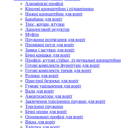
Алюмінієві профілі
Кінцеві кронштейни і підшипники
Нижні кронштейни для воріт
Барабани для воріт
Трос, коуши, втулки
Ланцюговий редуктор
Муфти
Пружини розтягання для воріт
Проміжні петлі для воріт
Замки і засувки для воріт
Бічні кришки для воріт
Профілі, кутові стійки, з'єднувальні кронштейни
Готові комплекти фурнітури для воріт
Готові комплекти треків для воріт
Ролики для воріт
Пристрої безпеки для воріт
Гумові ущільнення для воріт
Вали для воріт
Амортизатори для воріт
Закінчення торсіонних пружин для воріт
Торсіонні пружини
Бічні опори для воріт
Оцинковані профілі для воріт
Вікна для воріт
Хвіртки для воріт