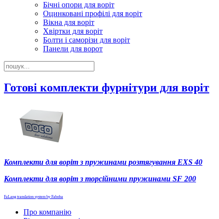
Бічні опори для воріт
Оцинковані профілі для воріт
Вікна для воріт
Хвіртки для воріт
Болти і саморізи для воріт
Панели для ворот
Готові комплекти фурнітури для воріт
Комплекти для воріт з пружинами розтягування EXS 40
Комплекти для воріт з торсійними пружинами SF 200
FaLang translation system by Faboba
Про компанію