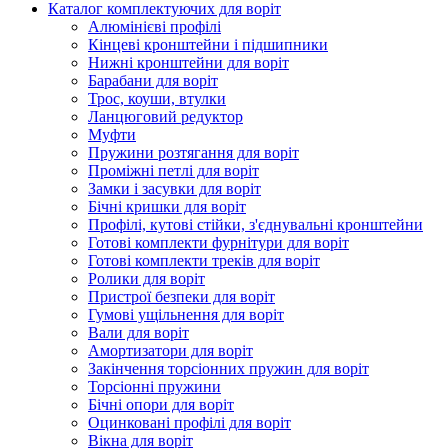
Каталог комплектуючих для воріт
Алюмінієві профілі
Кінцеві кронштейни і підшипники
Нижні кронштейни для воріт
Барабани для воріт
Трос, коуши, втулки
Ланцюговий редуктор
Муфти
Пружини розтягання для воріт
Проміжні петлі для воріт
Замки і засувки для воріт
Бічні кришки для воріт
Профілі, кутові стійки, з'єднувальні кронштейни
Готові комплекти фурнітури для воріт
Готові комплекти треків для воріт
Ролики для воріт
Пристрої безпеки для воріт
Гумові ущільнення для воріт
Вали для воріт
Амортизатори для воріт
Закінчення торсіонних пружин для воріт
Торсіонні пружини
Бічні опори для воріт
Оцинковані профілі для воріт
Вікна для воріт