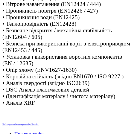
• Вітрове навантаження (EN12424 / 444)
• Проникність повітря (EN12426 / 427)
• Проникнення води (EN12425)
• Теплопровідність (EN12428)
• Безпечне відкриття / механічна стабільність
(EN12604 / 605)
• Безпека при використанні воріт з електроприводом
(EN12453 / 445)
• Установка і використання воротніх компонентів
(EN / 12635)
• Опір злому (ENV1627-1630)
• Корозійна стійкість (згідно EN1670 / ISO 9227 )
• Аналіз твердості (згідно ISO2639)
• DSC Аналіз пластмасових деталей
• (Ідентифікація матеріалу і чистота матеріалу)
• Аналіз XRF
FaLang translation system by Faboba
Про компанію