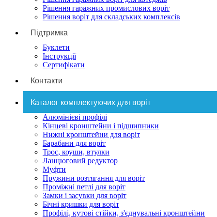
Рішення гаражних промислових воріт
Рішення воріт для складських комплексів
Підтримка
Буклети
Інструкції
Сертифікати
Контакти
Каталог комплектуючих для воріт
Алюмінієві профілі
Кінцеві кронштейни і підшипники
Нижні кронштейни для воріт
Барабани для воріт
Трос, коуши, втулки
Ланцюговий редуктор
Муфти
Пружини розтягання для воріт
Проміжні петлі для воріт
Замки і засувки для воріт
Бічні кришки для воріт
Профілі, кутові стійки, з'єднувальні кронштейни