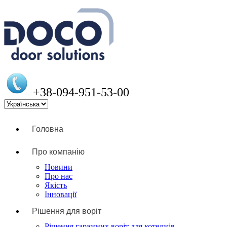
+38-094-951-53-00
Головна
Про компанію
Новини
Про нас
Якість
Інновації
Рішення для воріт
Рішення гаражних воріт для котеджів