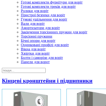
Готові комплекти фурнітури для воріт
Готові комплекти треків для воріт
Ролики для воріт
Пристрої безпеки для воріт
Гумові ущільнення для воріт
Вали для воріт
Амортизатори для воріт
Закінчення торсіонних пружин для воріт
Торсіонні пружини
Бічні опори для воріт
Оцинковані профілі для воріт
Вікна для воріт
Хвіртки для воріт
Болти і саморізи для воріт
Панели для ворот
Кінцеві кронштейни і підшипники