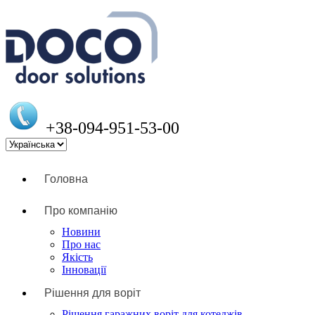
+38-094-951-53-00
Головна
Про компанію
Новини
Про нас
Якість
Інновації
Рішення для воріт
Рішення гаражних воріт для котеджів