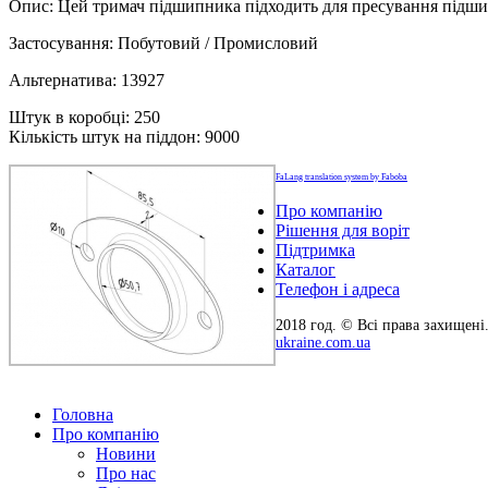
Опис: Цей тримач підшипника підходить для пресування підшип
Застосування: Побутовий / Промисловий
Альтернатива: 13927
Штук в коробці: 250
Кількість штук на піддон: 9000
FaLang translation system by Faboba
Про компанію
Рішення для воріт
Підтримка
Каталог
Телефон і адреса
2018 год. © Всі права захищен
ukraine.com.ua
Головна
Про компанію
Новини
Про нас