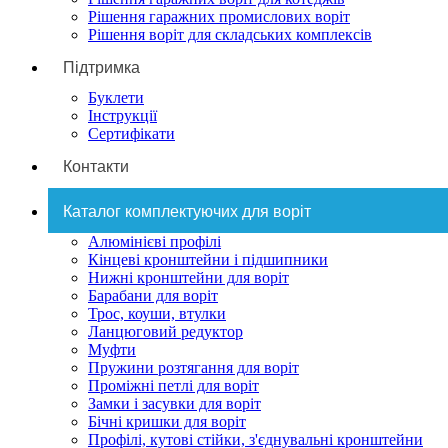
Рішення гаражних промислових воріт
Рішення воріт для складських комплексів
Підтримка
Буклети
Інструкції
Сертифікати
Контакти
Каталог комплектуючих для воріт
Алюмінієві профілі
Кінцеві кронштейни і підшипники
Нижні кронштейни для воріт
Барабани для воріт
Трос, коуши, втулки
Ланцюговий редуктор
Муфти
Пружини розтягання для воріт
Проміжні петлі для воріт
Замки і засувки для воріт
Бічні кришки для воріт
Профілі, кутові стійки, з'єднувальні кронштейни