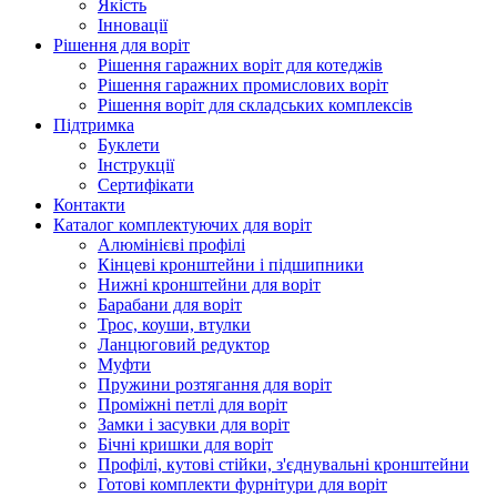
Якість
Інновації
Рішення для воріт
Рішення гаражних воріт для котеджів
Рішення гаражних промислових воріт
Рішення воріт для складських комплексів
Підтримка
Буклети
Інструкції
Сертифікати
Контакти
Каталог комплектуючих для воріт
Алюмінієві профілі
Кінцеві кронштейни і підшипники
Нижні кронштейни для воріт
Барабани для воріт
Трос, коуши, втулки
Ланцюговий редуктор
Муфти
Пружини розтягання для воріт
Проміжні петлі для воріт
Замки і засувки для воріт
Бічні кришки для воріт
Профілі, кутові стійки, з'єднувальні кронштейни
Готові комплекти фурнітури для воріт