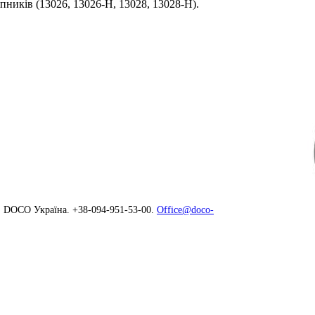
ників (13026, 13026-H, 13028, 13028-H).
і. DOCO Україна. +38-094-951-53-00.
Office@doco-