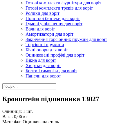
Готові комплекти фурнітури для воріт
Готові комплекти треків для воріт
Ролики для воріт
Пристрої безпеки для воріт
Гумові ущільнення для воріт
Вали для воріт
Амортизатори для воріт
Закінчення торсіонних пружин для воріт
Торсіонні пружини
Бічні опори для воріт
Оцинковані профілі для воріт
Вікна для воріт
Хвіртки для воріт
Болти і саморізи для воріт
Панели для ворот
Кронштейн підшипника 13027
Одиниця: 1 шт.
Вага: 0,06 кг
Матеріал: Оцинкована сталь