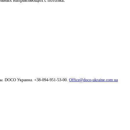
льных направляющих с потолка.
ны. DOCO Украина. +38-094-951-53-00.
Office@doco-ukraine.com.ua