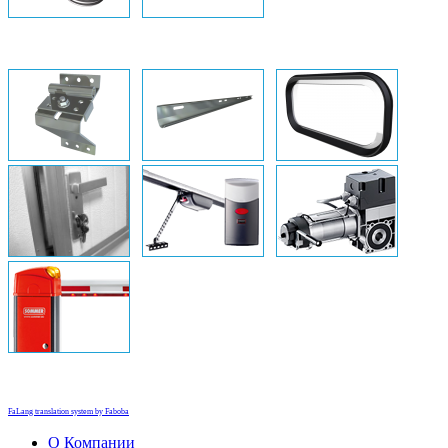
FaLang translation system by Faboba
О Компании