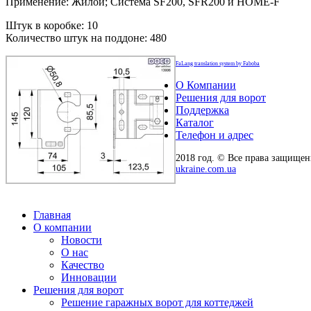
Применение: Жилой; Система SF200, SFR200 и HOME-F
Штук в коробке: 10
Количество штук на поддоне: 480
FaLang translation system by Faboba
О Компании
Решения для ворот
Поддержка
Каталог
Телефон и адрес
2018 год. © Все права защище
ukraine.com.ua
Главная
О компании
Новости
О нас
Качество
Инновации
Решения для ворот
Решение гаражных ворот для коттеджей