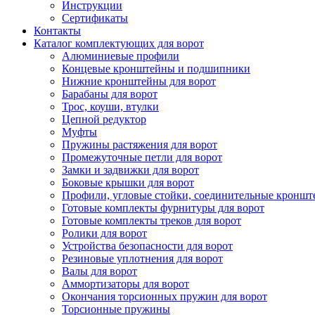
Инструкции
Сертификаты
Контакты
Каталог комплектующих для ворот
Алюминиевые профили
Концевые кронштейны и подшипники
Нижние кронштейны для ворот
Барабаны для ворот
Трос, коуши, втулки
Цепной редуктор
Муфты
Пружины растяжения для ворот
Промежуточные петли для ворот
Замки и задвижки для ворот
Боковые крышки для ворот
Профили, угловые стойки, соединительные кронш
Готовые комплекты фурнитуры для ворот
Готовые комплекты треков для ворот
Ролики для ворот
Устройства безопасности для ворот
Резиновые уплотнения для ворот
Валы для ворот
Аммортизаторы для ворот
Окончания торсионных пружин для ворот
Торсионные пружины