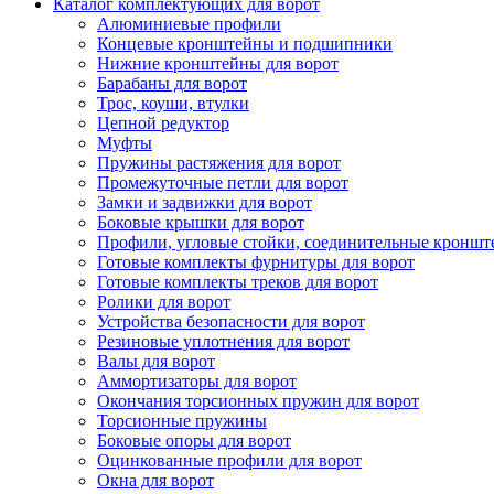
Каталог комплектующих для ворот
Алюминиевые профили
Концевые кронштейны и подшипники
Нижние кронштейны для ворот
Барабаны для ворот
Трос, коуши, втулки
Цепной редуктор
Муфты
Пружины растяжения для ворот
Промежуточные петли для ворот
Замки и задвижки для ворот
Боковые крышки для ворот
Профили, угловые стойки, соединительные кронш
Готовые комплекты фурнитуры для ворот
Готовые комплекты треков для ворот
Ролики для ворот
Устройства безопасности для ворот
Резиновые уплотнения для ворот
Валы для ворот
Аммортизаторы для ворот
Окончания торсионных пружин для ворот
Торсионные пружины
Боковые опоры для ворот
Оцинкованные профили для ворот
Окна для ворот