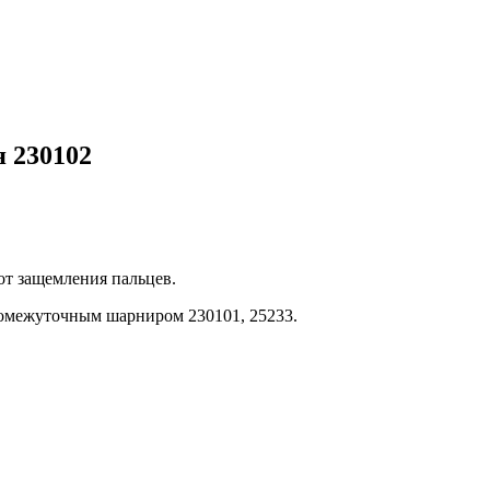
я 230102
от защемления пальцев.
промежуточным шарниром 230101, 25233.