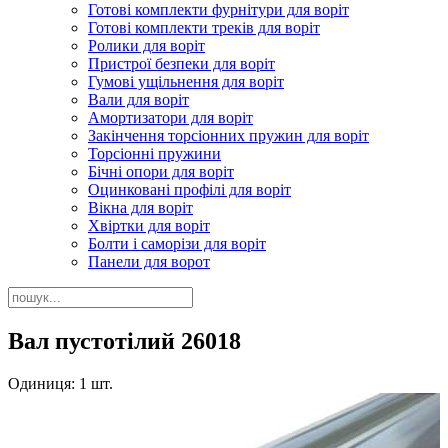
Готові комплекти фурнітури для воріт
Готові комплекти треків для воріт
Ролики для воріт
Пристрої безпеки для воріт
Гумові ущільнення для воріт
Вали для воріт
Амортизатори для воріт
Закінчення торсіонних пружин для воріт
Торсіонні пружини
Бічні опори для воріт
Оцинковані профілі для воріт
Вікна для воріт
Хвіртки для воріт
Болти і саморізи для воріт
Панели для ворот
Вал пустотілий 26018
Одиниця: 1 шт.