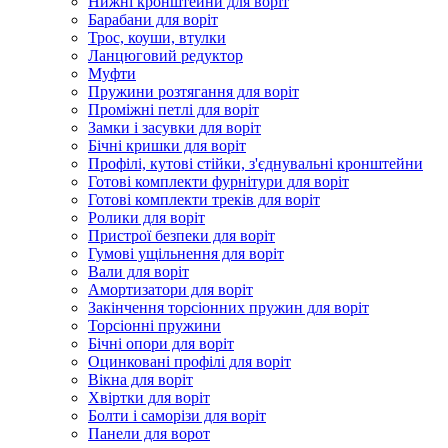
Нижні кронштейни для воріт
Барабани для воріт
Трос, коуши, втулки
Ланцюговий редуктор
Муфти
Пружини розтягання для воріт
Проміжні петлі для воріт
Замки і засувки для воріт
Бічні кришки для воріт
Профілі, кутові стійки, з'єднувальні кронштейни
Готові комплекти фурнітури для воріт
Готові комплекти треків для воріт
Ролики для воріт
Пристрої безпеки для воріт
Гумові ущільнення для воріт
Вали для воріт
Амортизатори для воріт
Закінчення торсіонних пружин для воріт
Торсіонні пружини
Бічні опори для воріт
Оцинковані профілі для воріт
Вікна для воріт
Хвіртки для воріт
Болти і саморізи для воріт
Панели для ворот