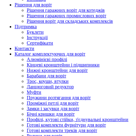
Рішення для воріт
Рішення гаражних воріт для котеджів
Рішення гаражних промислових воріт
Рішення воріт для складських комплексів
Підтримка
Буклети
Інструкції
Сертифікати
Контакти
Каталог комплектуючих для воріт
Алюмінієві профілі
Кінцеві кронштейни і підшипники
Нижні кронштейни для воріт
Барабани для воріт
Трос, коуши, втулки
Ланцюговий редуктор
Муфти
Пружини розтягання для воріт
Проміжні петлі для воріт
Замки і засувки для воріт
Бічні кришки для воріт
Профілі, кутові стійки, з'єднувальні кронштейни
Готові комплекти фурнітури для воріт
Готові комплекти треків для воріт
Ролики для воріт