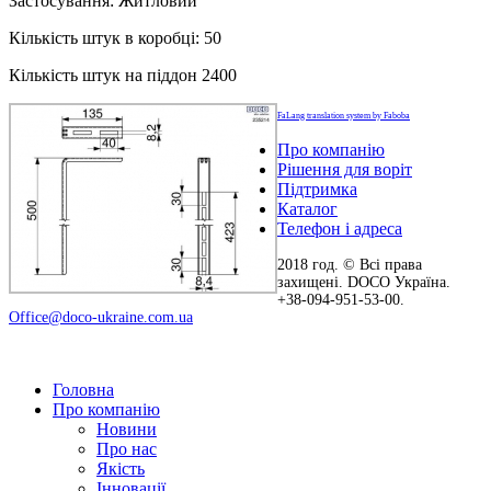
Застосування: Житловий
Кількість штук в коробці: 50
Кількість штук на піддон 2400
FaLang translation system by Faboba
Про компанію
Рішення для воріт
Підтримка
Каталог
Телефон і адреса
2018 год. © Всі права
захищені. DOCO Україна.
+38-094-951-53-00.
Office@doco-ukraine.com.ua
Головна
Про компанію
Новини
Про нас
Якість
Інновації