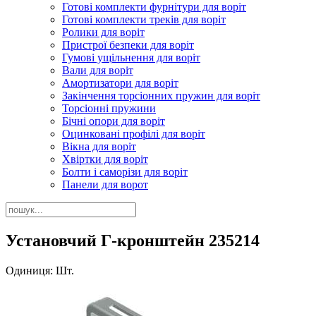
Готові комплекти фурнітури для воріт
Готові комплекти треків для воріт
Ролики для воріт
Пристрої безпеки для воріт
Гумові ущільнення для воріт
Вали для воріт
Амортизатори для воріт
Закінчення торсіонних пружин для воріт
Торсіонні пружини
Бічні опори для воріт
Оцинковані профілі для воріт
Вікна для воріт
Хвіртки для воріт
Болти і саморізи для воріт
Панели для ворот
Установчий Г-кронштейн 235214
Одиниця: Шт.