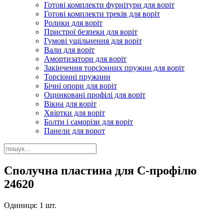
Готові комплекти фурнітури для воріт
Готові комплекти треків для воріт
Ролики для воріт
Пристрої безпеки для воріт
Гумові ущільнення для воріт
Вали для воріт
Амортизатори для воріт
Закінчення торсіонних пружин для воріт
Торсіонні пружини
Бічні опори для воріт
Оцинковані профілі для воріт
Вікна для воріт
Хвіртки для воріт
Болти і саморізи для воріт
Панели для ворот
Сполучна пластина для С-профілю
24620
Одиниця: 1 шт.