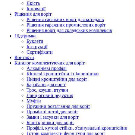
Якість
Інновації
Рішення для воріт
Рішення гаражних воріт для котеджів
Рішення гаражних промислових воріт
Рішення воріт для складських комплексів
Підтримка
Буклети
Інструкції
Сертифікати
Контакти
Каталог комплектуючих для воріт
Алюмінієві профілі
Кінцеві кронштейни і підшипники
Нижні кронштейни для воріт
Барабани для воріт
Трос, коуши, втулки
Ланцюговий редуктор
Муфти
Пружини розтягання для воріт
Проміжні петлі для воріт
Замки і засувки для воріт
Бічні кришки для воріт
Профілі, кутові стійки, з'єднувальні кронштейни
Готові комплекти фурнітури для воріт