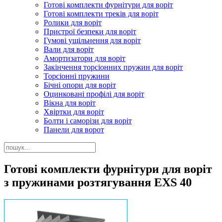
Готові комплекти фурнітури для воріт
Готові комплекти треків для воріт
Ролики для воріт
Пристрої безпеки для воріт
Гумові ущільнення для воріт
Вали для воріт
Амортизатори для воріт
Закінчення торсіонних пружин для воріт
Торсіонні пружини
Бічні опори для воріт
Оцинковані профілі для воріт
Вікна для воріт
Хвіртки для воріт
Болти і саморізи для воріт
Панели для ворот
Готові комплекти фурнітури для воріт
з пружинами розтягування EXS 40