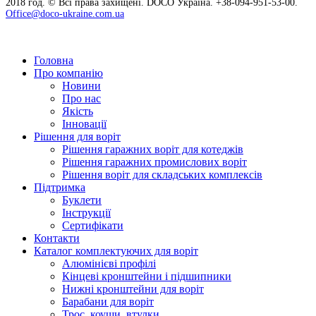
2018 год. © Всі права захищені. DOCO Україна. +38-094-951-53-00.
Office@doco-ukraine.com.ua
Головна
Про компанію
Новини
Про нас
Якість
Інновації
Рішення для воріт
Рішення гаражних воріт для котеджів
Рішення гаражних промислових воріт
Рішення воріт для складських комплексів
Підтримка
Буклети
Інструкції
Сертифікати
Контакти
Каталог комплектуючих для воріт
Алюмінієві профілі
Кінцеві кронштейни і підшипники
Нижні кронштейни для воріт
Барабани для воріт
Трос, коуши, втулки