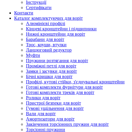
Інструкції
Сертифікати
Контакти
Каталог комплектуючих для воріт
Алюмінієві профілі
Кінцеві кронштейни і підшипники
Нижні кронштейни для воріт
Барабани для воріт
Трос, коуши, втулки
Ланцюговий редуктор
Муфти
Пружини розтягання для воріт
Проміжні петлі для воріт
Замки і засувки для воріт
Бічні кришки для воріт
Профілі, кутові стійки, з'єднувальні кронштейни
Готові комплекти фурнітури для воріт
Готові комплекти треків для воріт
Ролики для воріт
Пристрої безпеки для воріт
Гумові ущільнення для воріт
Вали для воріт
Амортизатори для воріт
Закінчення торсіонних пружин для воріт
Торсіонні пружини